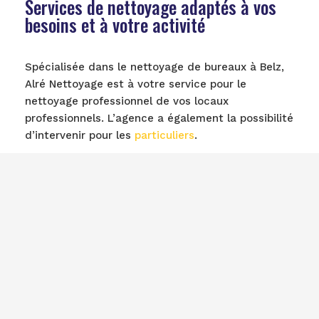
Services de nettoyage adaptés à vos
besoins et à votre activité
Spécialisée dans le nettoyage de bureaux à Belz,
Alré Nettoyage est à votre service pour le
nettoyage professionnel de vos locaux
professionnels. L’agence a également la possibilité
d’intervenir pour les
particuliers
.
Alré Nettoyage intervient à Belz et alentours, à
savoir Brech, Auray ou encore Kervignac dans les
bureaux, les cabinets médicaux, les restaurants,
les parties communes d’immeubles,
les fins de
chantier
et effectue le nettoyage des moquettes,
sanitaires, carrelages et vitres.
Pour le nettoyage de carrelage de vos locaux
professionnels, l’
entreprise de nettoyage à
Belz
prend en charge le balayage, le lavage et le