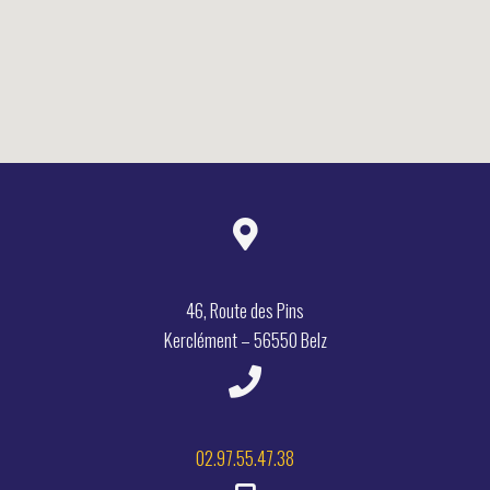
46, Route des Pins
Kerclément – 56550 Belz
02.97.55.47.38