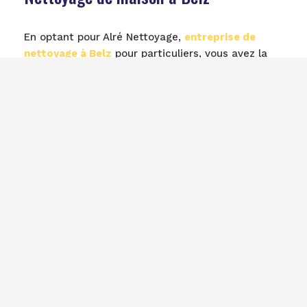
En optant pour Alré Nettoyage,
entreprise de
nettoyage à Belz
pour particuliers, vous avez la
possibilité de bénéficier d’un
crédit d’impôt
suivant la réglementation sur le service à la
personne.
Implantée à Belz (56), la société Alré Nettoyage
propose des prestations de nettoyage pour les
particuliers incluant le nettoyage des vitres, des
sols et des moquettes.
Le nettoyage de votre maison comprend son
entretien régulier et le nettoyage des terrasses
au Karcher. Ce service est dispensé par des
employés de maison qualifiés et expérimentés,
que vous résidiez à Belz et alentours, notamment
à Carnac, La Trinité sur mer, Locmariaquer Auray
ou encore Etel et Plouhinec.